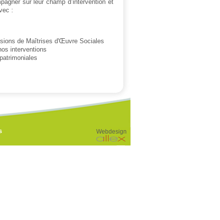
pagner sur leur champ d’intervention et
vec :
issions de Maîtrises d'Œuvre Sociales
nos interventions
patrimoniales
s
Webdesign