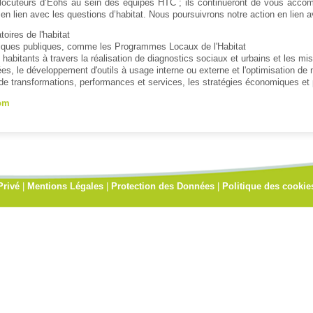
rlocuteurs d’Eohs au sein des équipes HTC ; ils continueront de vous accom
en lien avec les questions d’habitat. Nous poursuivrons notre action en lien a
toires de l'habitat
olitiques publiques, comme les Programmes Locaux de l'Habitat
abitants à travers la réalisation de diagnostics sociaux et urbains et les m
es, le développement d'outils à usage interne ou externe et l'optimisation de 
de transformations, performances et services, les stratégies économiques et 
com
Privé
|
Mentions Légales
|
Protection des Données
|
Politique des cookie